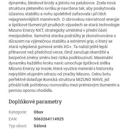
dynamiku, bleskové brzdy a jistotu na palubovce. Zcela nová
struktura pleteného svršku je navržena tak, aby poskytovala
úžasnou stabilitu a nohu spolehlivě zafixovala i při těch
nejagresivnějších manévrech. O obrovskou návratnost energie
a špičkové tlumení při prudkých výpadech se stará technologie
Mizuno Enerzy NXT, strategicky umístěná v přední části
mezipodešve. Samotná stavba podrážky je zkonstruována s
důrazem na výjimečnou stabilitu a extrémní grip, o který se
stará vylepšená gumová směs XG+. Ta nabízí ještě lepší
přilnavost než předchozí verze, čímž zaručuje okamžité a
bezpečné změny směru bez rizika podklouznutí. Maximální
dynamiku každého kroku navíc umocňuje špičková stélka
Mizuno Enerzy xp Insole, která využívá materiál s historicky
nejvyšším stupněm odrazu od značky Mizuno. Celou botu
perfektně dolaďuje ikonická struktura MIZUNO WAVE, jež
přináší tolik potřebnou rovnováhu mezi prémiovým tlumením a
pevnou oporou chodidla.
Doplňkové parametry
Kategorie
:
Obuv
EAN
:
5063264114925
Typ obuvi
:
Sálová