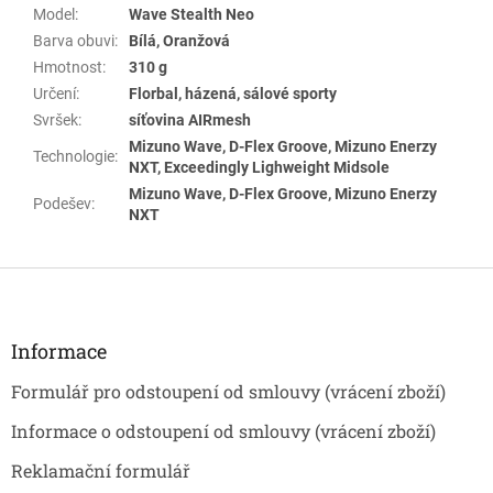
Model
:
Wave Stealth Neo
Barva obuvi
:
Bílá, Oranžová
Hmotnost
:
310 g
Určení
:
Florbal, házená, sálové sporty
Svršek
:
síťovina AIRmesh
Mizuno Wave, D-Flex Groove, Mizuno Enerzy
Technologie
:
NXT, Exceedingly Lighweight Midsole
Mizuno Wave, D-Flex Groove, Mizuno Enerzy
Podešev
:
NXT
Z
á
p
a
Informace
t
Formulář pro odstoupení od smlouvy (vrácení zboží)
í
Informace o odstoupení od smlouvy (vrácení zboží)
Reklamační formulář