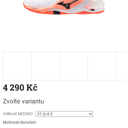
4 290 Kč
Měrná
Zvolte variantu
cena:
Velikost MIZUNO
Možnosti doručení