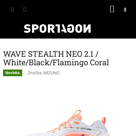
Přejít
NÁKU
na
obsah
KOŠÍK
WAVE STEALTH NEO 2.1 /
White/Black/Flamingo Coral
Značka:
MIZUNO
Novinka