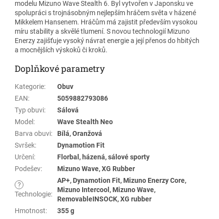
modelu Mizuno Wave Stealth 6. Byl vytvořen v Japonsku ve
spolupráci s trojnásobným nejlepším hráčem světa v házené
Mikkelem Hansenem. Hráčům má zajistit především vysokou
míru stability a skvělé tlumení. S novou technologií Mizuno
Enerzy zajišťuje vysoký návrat energie a její přenos do hbitých
a mocnějších výskoků či kroků.
Doplňkové parametry
Kategorie
:
Obuv
EAN
:
5059882793086
Typ obuvi
:
Sálová
Model
:
Wave Stealth Neo
Barva obuvi
:
Bílá, Oranžová
Svršek
:
Dynamotion Fit
Určení
:
Florbal, házená, sálové sporty
Podešev
:
Mizuno Wave, XG Rubber
AP+, Dynamotion Fit, Mizuno Enerzy Core,
?
Mizuno Intercool, Mizuno Wave,
Technologie
:
RemovableINSOCK, XG rubber
Hmotnost
:
355 g