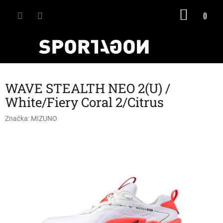
Přejít
NÁKU
na
obsah
KOŠÍK
WAVE STEALTH NEO 2(U) /
White/Fiery Coral 2/Citrus
Značka:
MIZUNO