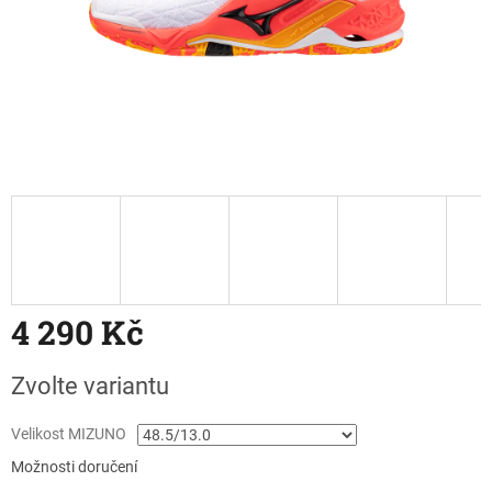
4 290 Kč
Měrná
Zvolte variantu
cena:
Velikost MIZUNO
Možnosti doručení