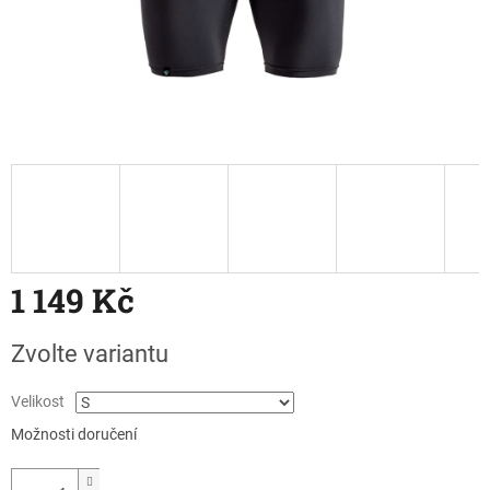
1 149 Kč
Měrná
Zvolte variantu
cena:
Velikost
Možnosti doručení