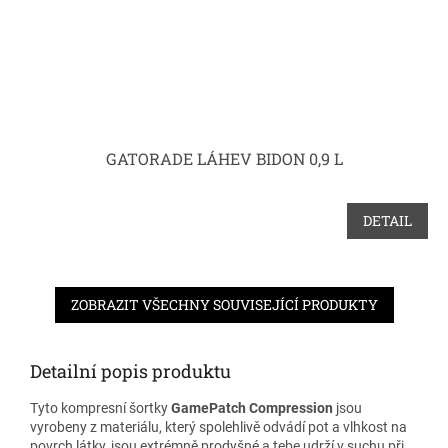
GATORADE LÁHEV BIDON 0,9 L
DETAIL
ZOBRAZIT VŠECHNY SOUVISEJÍCÍ PRODUKTY
Detailní popis produktu
Tyto kompresní šortky
GamePatch Compression
jsou
vyrobeny z materiálu, který spolehlivě odvádí pot a vlhkost na
povrch látky, jsou extrémně prodyšné a tebe udrží v suchu při