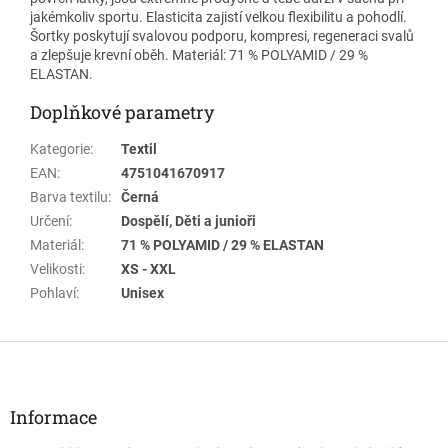
jakémkoliv sportu. Elasticita zajistí velkou flexibilitu a pohodlí.
Šortky poskytují svalovou podporu, kompresi, regeneraci svalů
a zlepšuje krevní oběh.
Materiál: 71 % POLYAMID / 29 %
ELASTAN.
Doplňkové parametry
Kategorie
:
Textil
EAN
:
4751041670917
Barva textilu
:
Černá
Určení
:
Dospělí, Děti a junioři
Materiál
:
71 % POLYAMID / 29 % ELASTAN
Velikosti
:
XS - XXL
Pohlaví
:
Unisex
Z
á
p
a
Informace
t