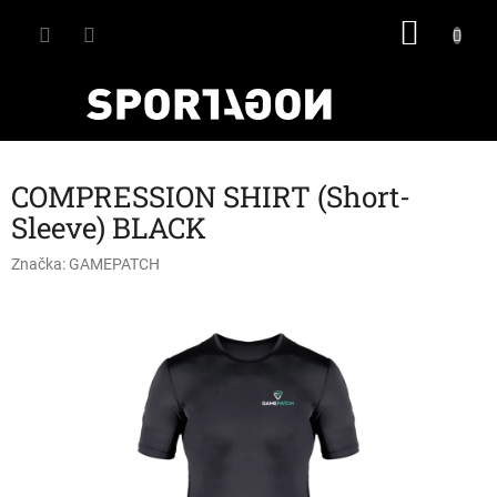
Přejít
NÁKU
na
obsah
KOŠÍK
COMPRESSION SHIRT (Short-
Sleeve) BLACK
Značka:
GAMEPATCH