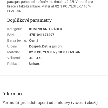
pase pro pohodlné nošení v maximální zátěži. Vhodné pro
hráče a také brankáře. Materiál: 82 % POLYESTER / 18 %
ELASTAN.
Doplňkové parametry
Kategorie
:
KOMPRESNÍ PRÁDLO
EAN
:
4751041671297
Barva textilu
:
Černá
Určení
:
Dospělí, Děti a junioři
Materiál
:
82 % POLYESTER / 18 % ELASTAN
Velikosti
:
XS - XXL
Pohlaví
:
Unisex
Z
á
p
a
Informace
t
Formulář pro odstoupení od smlouvy (vrácení zboží)
í