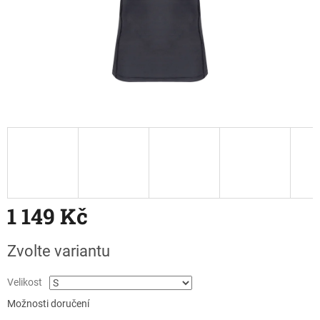
1 149 Kč
Měrná
Zvolte variantu
cena:
Velikost
Možnosti doručení