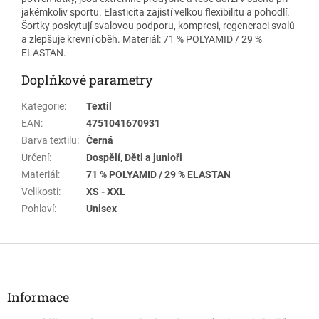
jakémkoliv sportu. Elasticita zajistí velkou flexibilitu a pohodlí.
Šortky poskytují svalovou podporu, kompresi, regeneraci svalů
a zlepšuje krevní oběh.
Materiál: 71 % POLYAMID / 29 %
ELASTAN.
Doplňkové parametry
Kategorie
:
Textil
EAN
:
4751041670931
Barva textilu
:
Černá
Určení
:
Dospělí, Děti a junioři
Materiál
:
71 % POLYAMID / 29 % ELASTAN
Velikosti
:
XS - XXL
Pohlaví
:
Unisex
Z
á
p
a
Informace
t