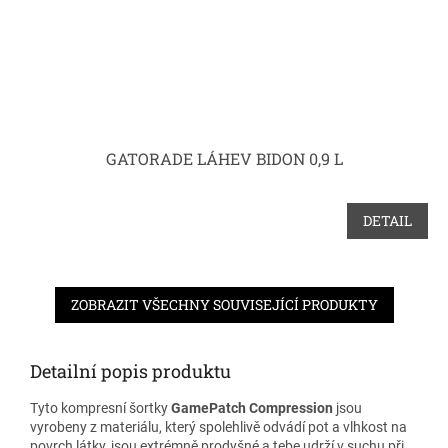
GATORADE LÁHEV BIDON 0,9 L
DETAIL
ZOBRAZIT VŠECHNY SOUVISEJÍCÍ PRODUKTY
Detailní popis produktu
Tyto kompresní šortky
GamePatch Compression
jsou
vyrobeny z materiálu, který spolehlivě odvádí pot a vlhkost na
povrch látky, jsou extrémně prodyšné a tebe udrží v suchu při