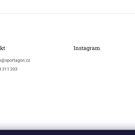
kt
Instagram
o
@
sportagon.cz
4 311 203