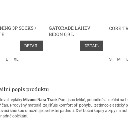
NING 3P SOCKS /
GATORADE LÁHEV
CORE T
TE
BIDON 0,9 L
DETAIL
DETAIL
L
XL
S
M
ailní popis produktu
tovní tepláky
Mizuno Nara Track
Pant jsou lehké, pohodlné a ideální na tr
ý čas. Prodyšný materiál zajišťuje komfort při pohybu, zatímco elastický 
ovací šňůrkou umožňuje perfektní padnutí. Dvě boční kapsy a zipy na no
snadné oblékání.