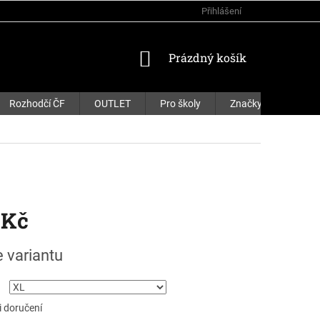
Přihlášení
NÁKUPNÍ
Prázdný košík
KOŠÍK
Rozhodčí ČF
OUTLET
Pro školy
Značky
 Kč
e variantu
 doručení