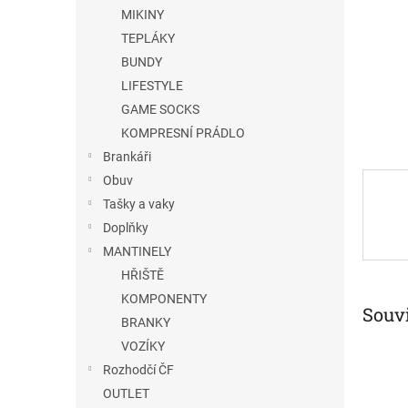
n
MIKINY
e
TEPLÁKY
l
BUNDY
LIFESTYLE
GAME SOCKS
KOMPRESNÍ PRÁDLO
Brankáři
Obuv
Tašky a vaky
Doplňky
MANTINELY
HŘIŠTĚ
KOMPONENTY
Souvi
BRANKY
VOZÍKY
Rozhodčí ČF
OUTLET