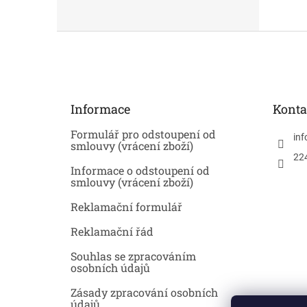
Z
á
p
a
t
Informace
Konta
í
Formulář pro odstoupení od
inf
smlouvy (vrácení zboží)
22
Informace o odstoupení od
smlouvy (vrácení zboží)
Reklamační formulář
Reklamační řád
Souhlas se zpracováním
osobních údajů
Zásady zpracování osobních
údajů