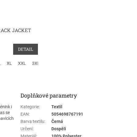
RACK JACKET
DETAIL
L
XL
XXL
3XL
4XL
Doplňkové parametry
énink i
Kategorie
:
Textil
pas se
EAN
:
5054698767191
havicích
Barva textilu
:
Černá
Určení
:
Dospělí
Materiál
:
100% Polyester