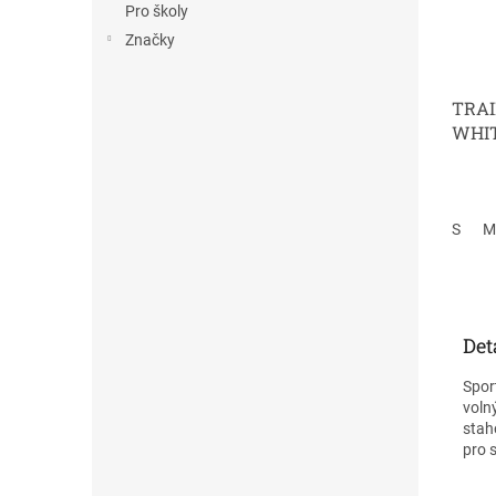
Pro školy
Značky
TRAI
WHI
S
M
Det
Spor
voln
stah
pro 